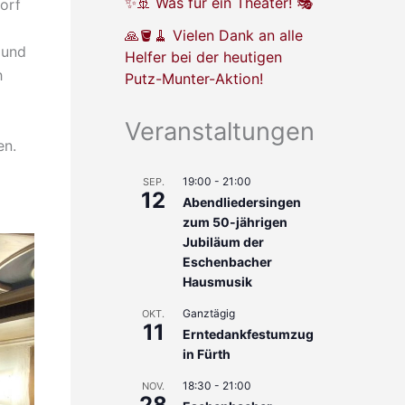
✨🚢 Was für ein Theater! 🎭
orf
🙏🪣🧹 Vielen Dank an alle
 und
Helfer bei der heutigen
h
Putz-Munter-Aktion!
Veranstaltungen
en.
19:00
-
21:00
SEP.
12
Abendliedersingen
zum 50-jährigen
Jubiläum der
Eschenbacher
Hausmusik
Ganztägig
OKT.
11
Erntedankfestumzug
in Fürth
18:30
-
21:00
NOV.
28