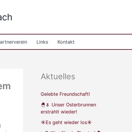
ach
artnerverein
Links
Kontakt
Aktuelles
hem
Gelebte Freundschaft!
🐣🌷 Unser Osterbrunnen
erstrahlt wieder!
☀️Es geht wieder los☀️
d