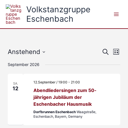
Zum
Volkstanzgruppe
Inhalt
Eschenbach
springen
Anstehend
Veranstaltun
Veran
Suche
Liste
Suche
Ansic
Datum
September 2026
und
Navig
wählen.
Ansichten,
Navigation
12.September / 19:00
-
21:00
SA.
12
Abendliedersingen zum 50-
jährigen Jubiläum der
Eschenbacher Hausmusik
Dorfbrunnen Eschenbach
Waagstraße,
Eschenbach, Bayern, Germany