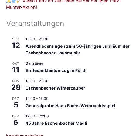
Vielen Dank an alle Helfer bei der heutigen Putz-
Munter-Aktion!
Veranstaltungen
19:00
-
21:00
SEP.
12
Abendliedersingen zum 50-jährigen Jubiläum der
Eschenbacher Hausmusik
Ganztägig
OKT.
11
Erntedankfestumzug in Fürth
18:30
-
21:00
NOV.
28
Eschenbacher Winterzauber
12:00
-
15:00
DEZ.
5
Generalprobe Hans Sachs Weihnachtsspiel
19:00
-
22:00
DEZ.
6
45 Jahre Eschenbacher Madli
Kalender anzeigen