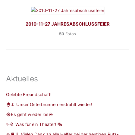
2010-11-27 JAHRESABSCHLUSSFEIER
50
Fotos
Aktuelles
Gelebte Freundschaft!
🐣🌷 Unser Osterbrunnen erstrahlt wieder!
☀️Es geht wieder los☀️
✨🚢 Was für ein Theater! 🎭
🙏🪣🧹 Vielen Dank an alle Helfer bei der heutigen Putz-