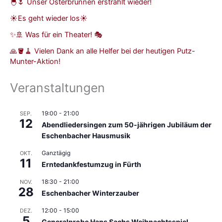
🐣🌷 Unser Osterbrunnen erstrahlt wieder!
☀️Es geht wieder los☀️
✨🚢 Was für ein Theater! 🎭
🙏🪣🧹 Vielen Dank an alle Helfer bei der heutigen Putz-
Munter-Aktion!
Veranstaltungen
19:00
-
21:00
SEP.
12
Abendliedersingen zum 50-jährigen Jubiläum der
Eschenbacher Hausmusik
Ganztägig
OKT.
11
Erntedankfestumzug in Fürth
18:30
-
21:00
NOV.
28
Eschenbacher Winterzauber
12:00
-
15:00
DEZ.
5
Generalprobe Hans Sachs Weihnachtsspiel