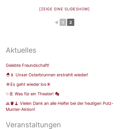
[ZEIGE EINE SLIDESHOW]
◄
1
2
Aktuelles
Gelebte Freundschaft!
🐣🌷 Unser Osterbrunnen erstrahlt wieder!
☀️Es geht wieder los☀️
✨🚢 Was für ein Theater! 🎭
🙏🪣🧹 Vielen Dank an alle Helfer bei der heutigen Putz-
Munter-Aktion!
Veranstaltungen